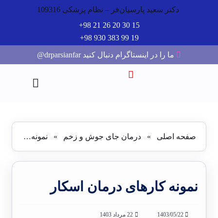
دکتر سعید پارسیان‌فر – نظام پزشکی 109316
15 30 20 26 21 98+
19 99 383 930 98+
ما را در اینستاگرام دنبال کنید drparsianfar@
صفحه اصلی
»
درمان جای جوش و زخم
»
نمونه کارهای درمان اسکار
نمونه کارهای درمان اسکار
1403/05/22
22 مرداد 1403