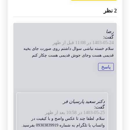
‫2 نظر
رضا
گفت:
1403-05-24 در 11:08 قبل از ظهر
سلام خسته نباشی سوال داشتم روی صورت جای بخیه
قدیمی هست وجای جوش قدیمی هست چکار کنم
پاسخ
دکتر سعید پارسیان فر
گفت:
1403-05-25 در 10:58 بعد از ظهر
سلام. لطفا چند تا عکس واضح و با کیفیت در
واتساپ یا تلگرام به شماره 09303839919 بفرسید.