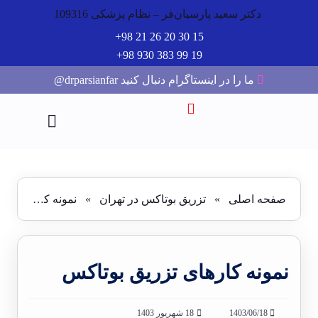
دکتر سعید پارسیان‌فر – نظام پزشکی 109316
15 30 20 26 21 98+
19 99 383 930 98+
ما را در اینستاگرام دنبال کنید drparsianfar@
صفحه اصلی
»
تزریق بوتاکس در تهران
»
نمونه کارهای تزریق بوتاکس
نمونه کارهای تزریق بوتاکس
1403/06/18
18 شهریور 1403