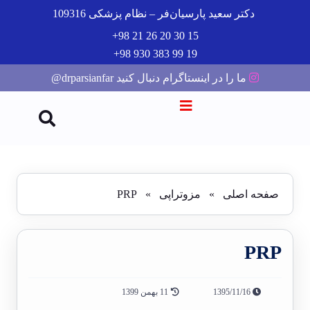
دکتر سعید پارسیان‌فر – نظام پزشکی 109316
15 30 20 26 21 98+
19 99 383 930 98+
ما را در اینستاگرام دنبال کنید drparsianfar@
صفحه اصلی
»
مزوتراپی
»
PRP
PRP
1395/11/16
11 بهمن 1399