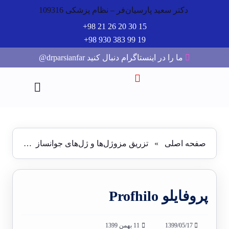
دکتر سعید پارسیان‌فر – نظام پزشکی 109316
15 30 20 26 21 98+
19 99 383 930 98+
ما را در اینستاگرام دنبال کنید drparsianfar@
صفحه اصلی
»
تزریق مزوژل‌ها و ژل‌های جوانساز
»
پروفایلو ilo
پروفایلو Profhilo
1399/05/17
11 بهمن 1399