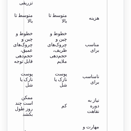
تزریقی
متوسط ​​تا
متوسط ​​تا
هزینه
بالا
بالا
خطوط و
خطوط و
چین و
چین و
مناسب
چروک‌های
چروک‌های
برای
ظریف،
عمیق،
حجم‌دهی
حجم‌دهی
ملایم
قابل توجه
پوست
پوست
نامناسب
نازک یا
نازک یا
برای
شل
شل
ممکن
نیاز به
است چند
دوره
کم
روز طول
نقاهت
بکشد
مهارت و