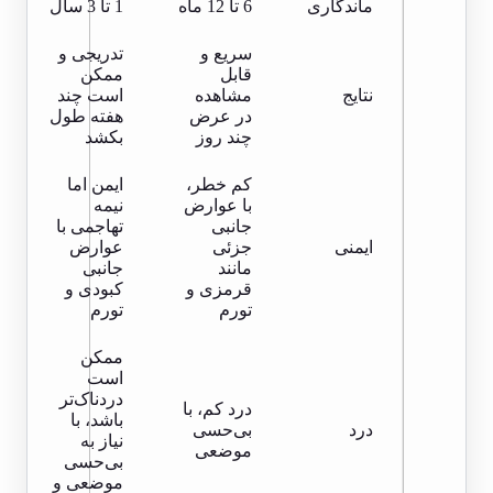
ماندگاری
6 تا 12 ماه
1 تا 3 سال
سریع و
تدریجی و
قابل
ممکن
نتایج
مشاهده
است چند
در عرض
هفته طول
چند روز
بکشد
کم خطر،
ایمن اما
با عوارض
نیمه
جانبی
تهاجمی با
ایمنی
جزئی
عوارض
مانند
جانبی
قرمزی و
کبودی و
تورم
تورم
ممکن
است
دردناک‌تر
درد کم، با
باشد، با
درد
بی‌حسی
نیاز به
موضعی
بی‌حسی
موضعی و