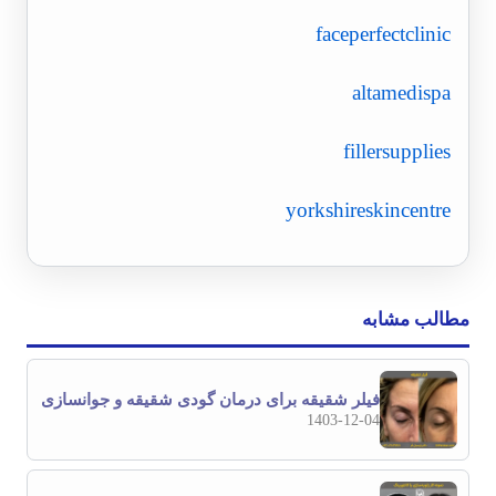
faceperfectclinic
altam
e
dispa
fillersupplies
yorkshireskincentre
مطالب مشابه
فیلر شقیقه برای درمان گودی شقیقه و جوانسازی
1403-12-04