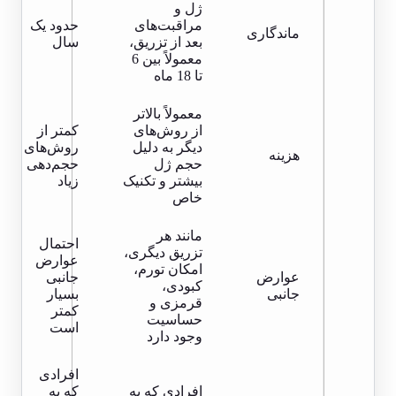
ژل و
مراقبت‌های
حدود یک
ماندگاری
بعد از تزریق،
سال
معمولاً بین 6
تا 18 ماه
معمولاً بالاتر
از روش‌های
کمتر از
دیگر به دلیل
روش‌های
هزینه
حجم ژل
حجم‌دهی
بیشتر و تکنیک
زیاد
خاص
مانند هر
احتمال
تزریق دیگری،
عوارض
امکان تورم،
عوارض
جانبی
کبودی،
جانبی
بسیار
قرمزی و
کمتر
حساسیت
است
وجود دارد
افرادی
افرادی که به
که به