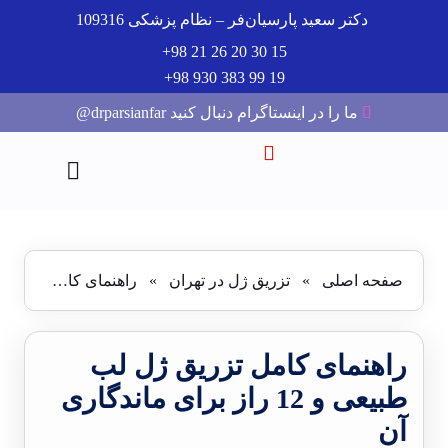
دکتر سعید پارسیان‌فر – نظام پزشکی 109316
15 30 20 26 21 98+
19 99 383 930 98+
ما را در اینستاگرام دنبال کنید drparsianfar@
صفحه اصلی
»
تزریق ژل در تهران
»
راهنمای کامل تزریق ژل لب طبیعی و 12 راز برای ماندگاری آن
راهنمای کامل تزریق ژل لب
طبیعی و 12 راز برای ماندگاری
آن