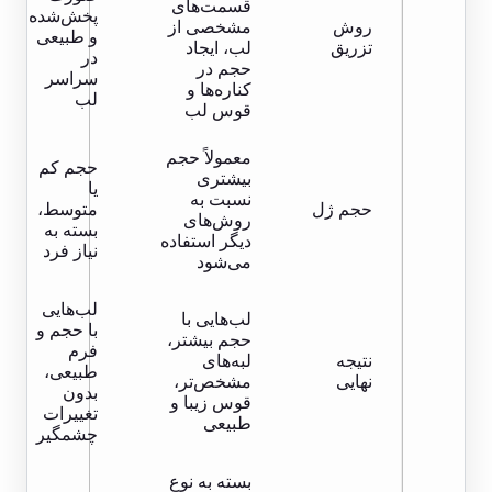
قسمت‌های
پخش‌شده
روش
مشخصی از
و طبیعی
تزریق
لب، ایجاد
در
حجم در
سراسر
کناره‌ها و
لب
قوس لب
معمولاً حجم
حجم کم
بیشتری
یا
نسبت به
حجم ژل
متوسط،
روش‌های
بسته به
دیگر استفاده
نیاز فرد
می‌شود
لب‌هایی
لب‌هایی با
با حجم و
حجم بیشتر،
فرم
نتیجه
لبه‌های
طبیعی،
نهایی
مشخص‌تر،
بدون
قوس زیبا و
تغییرات
طبیعی
چشمگیر
بسته به نوع