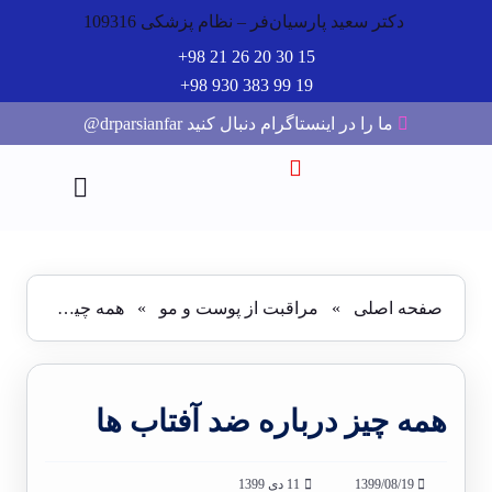
دکتر سعید پارسیان‌فر – نظام پزشکی 109316
15 30 20 26 21 98+
19 99 383 930 98+
ما را در اینستاگرام دنبال کنید drparsianfar@
صفحه اصلی
»
مراقبت از پوست و مو
»
همه چیز درباره ضد آفتاب ها
همه چیز درباره ضد آفتاب ها
1399/08/19
11 دی 1399