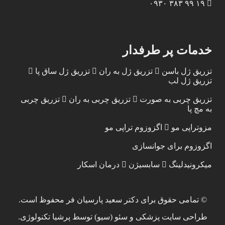
۱۹ ۹۹ ۳۸۳ ۰۹۳۰
خدمات پر طرفدار
تزریق ژل باسن
تزریق ژل به ران
تزریق ژل ساق پا
تزریق ژل لب
تزریق چربی به صورت
تزریق چربی به ران
تزریق چربی
به مچ پا
مزوتراپی مو
اگزوزوم تراپی مو
اگزوزوم برای جوانسازی
میکرونیدلینگ
سابسیژن
درمان اسکار
© تمامی حقوق برای
دکتر سعید پارسیان فر
محفوظ است.
طراحی سایت پزشکی
و
سئو (سیو)
توسط پرشیا تکنولوژی.