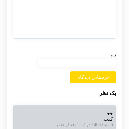
نام
یک نظر
♥♥
گفت:
1403-04-26 در 1:57 بعد از ظهر